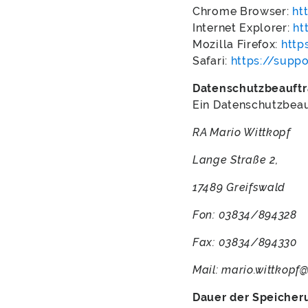
Chrome Browser:
ht
Internet Explorer:
ht
Mozilla Firefox:
http
Safari:
https://supp
Datenschutzbeauftr
Ein Datenschutzbeauf
RA Mario Wittkopf
Lange Straße 2,
17489 Greifswald
Fon: 03834/894328
Fax: 03834/894330
Mail: mario.wittkopf@
Dauer der Speicher